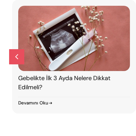
HPV Nedir? Smear Testi Ne Zaman
Yapılmalı?
Devamını Oku