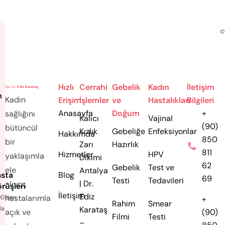
©
Hızlı
Cerrahi
Gebelik
Kadın
İletişim
m
Kadın
Erişim
İşlemler
ve
Hastalıkları
Bilgileri
Anasayfa
Doğum
+
sağlığını
Kalıcı
Vajinal
(90)
bütüncül
Kızlık
Gebeliğe
Enfeksiyonlar
Hakkımda
850
bir
Zarı
Hazırlık
811
Hizmetler
HPV
yaklaşımla
Dikimi
62
Gebelik
Test ve
ele
Antalya
sta
Blog
69
Testi
Tedavileri
| Dr.
alıyor,
rüşleri
İletişim
Ediz
hastalarımla
00'den
+
Rahim
Smear
la
Karataş
açık ve
(90)
Filmi
Testi
–