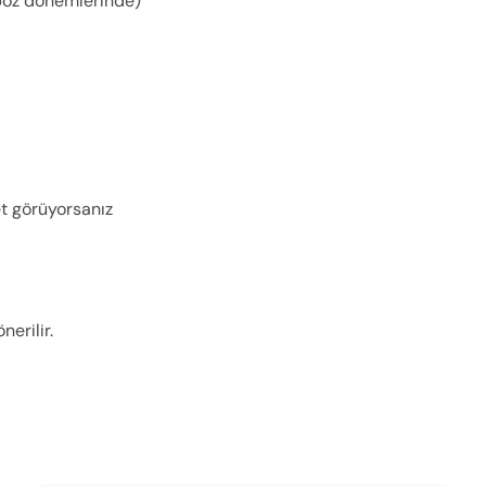
opoz dönemlerinde)
et görüyorsanız
erilir.