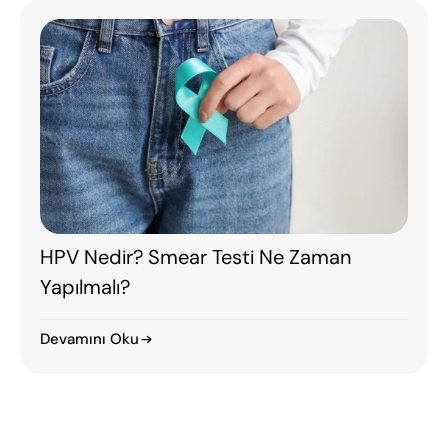
HPV Türleri ve Risk Seviyeleri: Bilinmesi
Gereken Her Şey
Devamını Oku