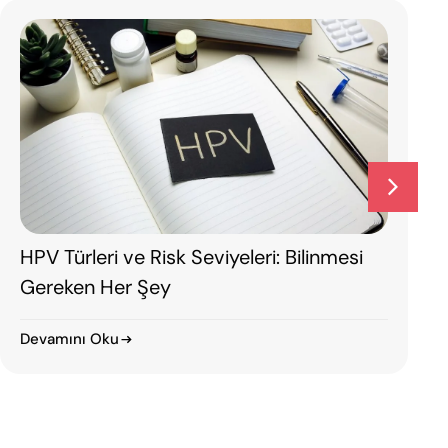
Menopoz Bir “Son” Değil, Yeni Bir
Başlangıçtır: Hormon Tedavileri Hakkında
Bilmeniz Gerekenler
Devamını Oku