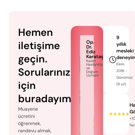
Hemen
9
iletişime
Op.
yıllık
Dr.
mesleki
Ediz
geçin.
Karataş
deneyi
Kadın
Ekim
Hastalıkları
Sorularınız
ve
2016 -
Doğum
Uzmanı
Günümüz
için
(9 yıl)
buradayım.
Ha
Muayene
Gö
ücretini
+1
öğrenmek,
faz
randevu almak,