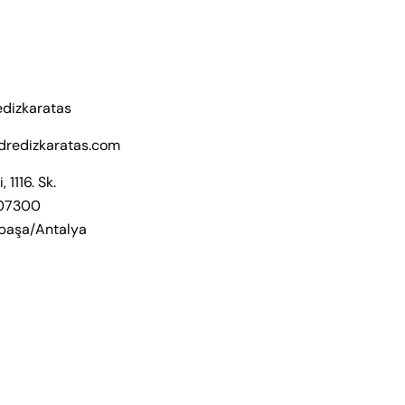
edizkaratas
dredizkaratas.com
, 1116. Sk.
 07300
paşa/Antalya