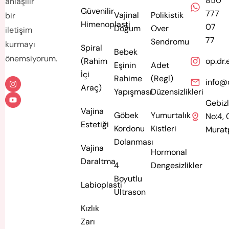
850
anlaşılır
Güvenilir
777
Vajinal
Polikistik
bir
Himenoplasti
07
Doğum
Over
iletişim
77
Sendromu
kurmayı
Spiral
Bebek
önemsiyorum.
(Rahim
op.dr.
Eşinin
Adet
İçi
Rahime
(Regl)
info@
Araç)
Yapışması
Düzensizlikleri
Gebizli
Vajina
Göbek
Yumurtalık
No:4,
Estetiği
Kordonu
Kistleri
Murat
Dolanması
Vajina
Hormonal
Daraltma
4
Dengesizlikler
Boyutlu
Labioplasti
Ultrason
Kızlık
Zarı