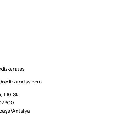
edizkaratas
dredizkaratas.com
, 1116. Sk.
 07300
paşa/Antalya