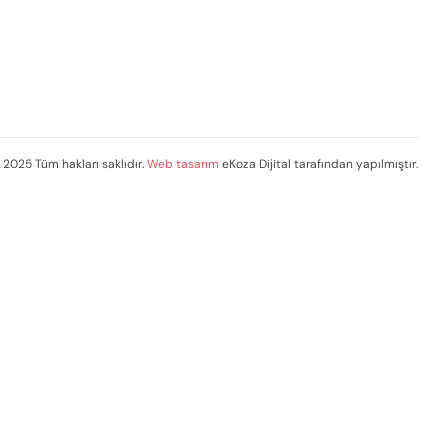
Kaşıntı, akıntı ve yanma gibi
belirtilerle ortaya çıkan
enfeksiyonlar
 2025 Tüm hakları saklıdır.
Web tasarım
eKoza Dijital tarafından yapılmıştır.