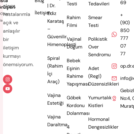
sta
Blog
69
Testi
Tedavileri
| Dr.
alıyor,
rüşleri
İletişim
Ediz
hastalarımla
00'den
+
Rahim
Smear
la
Karataş
açık ve
(90)
Filmi
Testi
–
850
anlaşılır
Güvenilir
777
Vajinal
Polikistik
bir
Himenoplasti
07
Doğum
Over
iletişim
77
Sendromu
kurmayı
Spiral
Bebek
önemsiyorum.
(Rahim
op.dr.
Eşinin
Adet
İçi
Rahime
(Regl)
info@
Araç)
Yapışması
Düzensizlikleri
Gebizli
Vajina
Göbek
Yumurtalık
No:4,
Estetiği
Kordonu
Kistleri
Murat
Dolanması
Vajina
Hormonal
Daraltma
4
Dengesizlikler