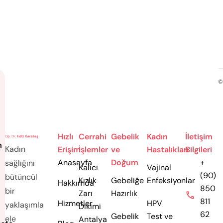
İstenmeyen gebeliklerin
sonlandırılması işlemi
©
Hızlı
Cerrahi
Gebelik
Kadın
İletişim
m
Kadın
Erişim
İşlemler
ve
Hastalıkları
Bilgileri
Anasayfa
Doğum
+
sağlığını
Kalıcı
Vajinal
(90)
bütüncül
Kızlık
Gebeliğe
Enfeksiyonlar
Hakkımda
850
bir
Zarı
Hazırlık
811
Hizmetler
HPV
yaklaşımla
Dikimi
62
Gebelik
Test ve
ele
Antalya