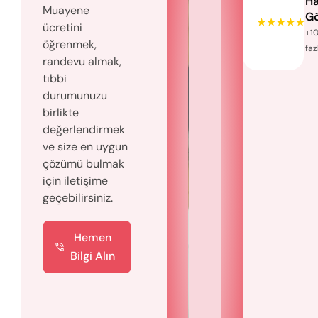
Ha
Muayene
Gö
ücretini
+1
öğrenmek,
faz
randevu almak,
tıbbi
durumunuzu
birlikte
değerlendirmek
ve size en uygun
çözümü bulmak
için iletişime
geçebilirsiniz.
Hemen
Bilgi Alın